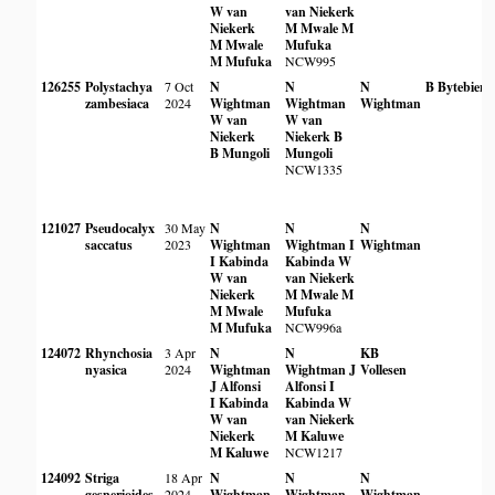
W van
van Niekerk
Niekerk
M Mwale
M
M Mwale
Mufuka
M Mufuka
NCW995
126255
Polystachya
7 Oct
N
N
N
B Bytebier
zambesiaca
2024
Wightman
Wightman
Wightman
W van
W van
Niekerk
Niekerk
B
B Mungoli
Mungoli
NCW1335
121027
Pseudocalyx
30 May
N
N
N
saccatus
2023
Wightman
Wightman
I
Wightman
I Kabinda
Kabinda
W
W van
van Niekerk
Niekerk
M Mwale
M
M Mwale
Mufuka
M Mufuka
NCW996a
124072
Rhynchosia
3 Apr
N
N
KB
nyasica
2024
Wightman
Wightman
J
Vollesen
J Alfonsi
Alfonsi
I
I Kabinda
Kabinda
W
W van
van Niekerk
Niekerk
M Kaluwe
M Kaluwe
NCW1217
124092
Striga
18 Apr
N
N
N
gesnerioides
2024
Wightman
Wightman
Wightman