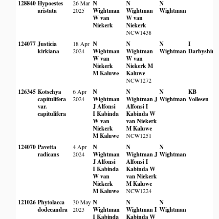
128840
Hypoestes
26 Mar
N
N
N
aristata
2025
Wightman
Wightman
Wightman
W van
W van
Niekerk
Niekerk
NCW1438
124077
Justicia
18 Apr
N
N
N
I
kirkiana
2024
Wightman
Wightman
Wightman
Darbyshire
W van
W van
Niekerk
Niekerk
M
M Kaluwe
Kaluwe
NCW1272
126345
Kotschya
6 Apr
N
N
N
KB
capitulifera
2024
Wightman
Wightman
J
Wightman
Vollesen
var.
J Alfonsi
Alfonsi
I
capitulifera
I Kabinda
Kabinda
W
W van
van Niekerk
Niekerk
M Kaluwe
M Kaluwe
NCW1251
124070
Pavetta
4 Apr
N
N
N
radicans
2024
Wightman
Wightman
J
Wightman
J Alfonsi
Alfonsi
I
I Kabinda
Kabinda
W
W van
van Niekerk
Niekerk
M Kaluwe
M Kaluwe
NCW1224
121026
Phytolacca
30 May
N
N
N
dodecandra
2023
Wightman
Wightman
I
Wightman
I Kabinda
Kabinda
W