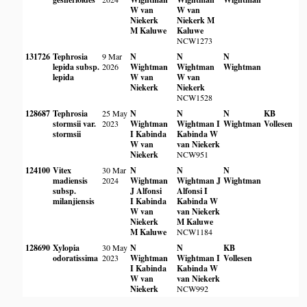
W van
W van
Niekerk
Niekerk
M
M Kaluwe
Kaluwe
NCW1273
131726
Tephrosia
9 Mar
N
N
N
lepida subsp.
2026
Wightman
Wightman
Wightman
lepida
W van
W van
Niekerk
Niekerk
NCW1528
128687
Tephrosia
25 May
N
N
N
KB
stormsii var.
2023
Wightman
Wightman
I
Wightman
Vollesen
stormsii
I Kabinda
Kabinda
W
W van
van Niekerk
Niekerk
NCW951
124100
Vitex
30 Mar
N
N
N
madiensis
2024
Wightman
Wightman
J
Wightman
subsp.
J Alfonsi
Alfonsi
I
milanjiensis
I Kabinda
Kabinda
W
W van
van Niekerk
Niekerk
M Kaluwe
M Kaluwe
NCW1184
128690
Xylopia
30 May
N
N
KB
odoratissima
2023
Wightman
Wightman
I
Vollesen
I Kabinda
Kabinda
W
W van
van Niekerk
Niekerk
NCW992