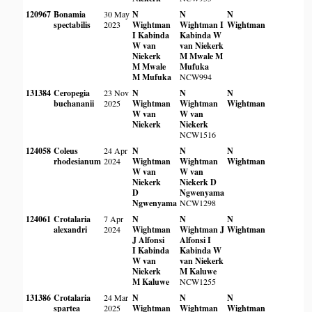
120967
Bonamia
30 May
N
N
N
spectabilis
2023
Wightman
Wightman
I
Wightman
I Kabinda
Kabinda
W
W van
van Niekerk
Niekerk
M Mwale
M
M Mwale
Mufuka
M Mufuka
NCW994
131384
Ceropegia
23 Nov
N
N
N
buchananii
2025
Wightman
Wightman
Wightman
W van
W van
Niekerk
Niekerk
NCW1516
124058
Coleus
24 Apr
N
N
N
rhodesianum
2024
Wightman
Wightman
Wightman
W van
W van
Niekerk
Niekerk
D
D
Ngwenyama
Ngwenyama
NCW1298
124061
Crotalaria
7 Apr
N
N
N
alexandri
2024
Wightman
Wightman
J
Wightman
J Alfonsi
Alfonsi
I
I Kabinda
Kabinda
W
W van
van Niekerk
Niekerk
M Kaluwe
M Kaluwe
NCW1255
131386
Crotalaria
24 Mar
N
N
N
spartea
2025
Wightman
Wightman
Wightman