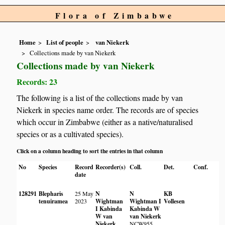
Flora of Zimbabwe
Home
List of people
van Niekerk
Collections made by van Niekerk
Collections made by van Niekerk
Records: 23
The following is a list of the collections made by van
Niekerk in species name order. The records are of species
which occur in Zimbabwe (either as a native/naturalised
species or as a cultivated species).
Click on a column heading to sort the entries in that column
No
Species
Record
Recorder(s)
Coll.
Det.
Conf.
date
128291
Blepharis
25 May
N
N
KB
tenuiramea
2023
Wightman
Wightman
I
Vollesen
I Kabinda
Kabinda
W
W van
van Niekerk
Niekerk
NCW955