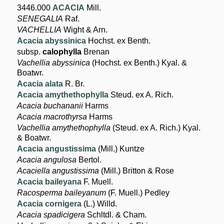
3446.000
ACACIA
Mill.
SENEGALIA
Raf.
VACHELLIA
Wight & Arn.
Acacia abyssinica
Hochst. ex Benth.
subsp.
calophylla
Brenan
Vachellia abyssinica
(Hochst. ex Benth.) Kyal. &
Boatwr.
Acacia alata
R. Br.
Acacia amythethophylla
Steud. ex A. Rich.
Acacia buchananii
Harms
Acacia macrothyrsa
Harms
Vachellia amythethophylla
(Steud. ex A. Rich.) Kyal.
& Boatwr.
Acacia angustissima
(Mill.) Kuntze
Acacia angulosa
Bertol.
Acaciella angustissima
(Mill.) Britton & Rose
Acacia baileyana
F. Muell.
Racosperma baileyanum
(F. Muell.) Pedley
Acacia cornigera
(L.) Willd.
Acacia spadicigera
Schltdl. & Cham.