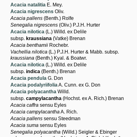
Acacia natalitia
E. Mey.
Acacia nigrescens
Oliv.
Acacia pallens
(Benth.) Rolfe
Senegalia nigrescens
(Oliv.) P.J.H. Hurter
Acacia nilotica
(L.) Willd. ex Delile
subsp.
kraussiana
(Vatke) Brenan
Acacia benthamii
Rochebr.
Vachellia nilotica
(L.) P.J.H. Hurter & Mabb. subsp.
kraussiana
(Benth.) Kyal. & Boatwr.
Acacia nilotica
(L.) Willd. ex Delile
subsp.
indica
(Benth.) Brenan
Acacia pendula
G. Don
Acacia podalyriifolia
A. Cunn. ex G. Don
Acacia polyacantha
Willd.
subsp.
campylacantha
(Hochst. ex A. Rich.) Brenan
Acacia caffra
sensu Eyles
Acacia campylacantha
A. Rich.
Acacia pallens
sensu Steedman
Acacia suma
sensu Eyles
Senegalia polyacantha
(Willd.) Seigler & Ebinger