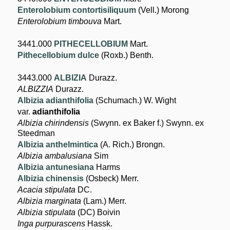
Enterolobium contortisiliquum
(Vell.) Morong
Enterolobium timbouva
Mart.
3441.000
PITHECELLOBIUM
Mart.
Pithecellobium dulce
(Roxb.) Benth.
3443.000
ALBIZIA
Durazz.
ALBIZZIA
Durazz.
Albizia adianthifolia
(Schumach.) W. Wight
var.
adianthifolia
Albizia chirindensis
(Swynn. ex Baker f.) Swynn. ex
Steedman
Albizia anthelmintica
(A. Rich.) Brongn.
Albizia ambalusiana
Sim
Albizia antunesiana
Harms
Albizia chinensis
(Osbeck) Merr.
Acacia stipulata
DC.
Albizia marginata
(Lam.) Merr.
Albizia stipulata
(DC) Boivin
Inga purpurascens
Hassk.