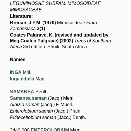
LEGUMINOSAE SUBFAM. MIMOSOIDEAE
MIMOSACEAE
Literature:
Brenan, J.P.M. (1970)
Mimosoideae
Flora
Zambesiaca
3(1)
Coates Palgrave, K. (revised and updated by
Meg Coates Palgrave) (2002)
Trees of Southern
Africa
3rd edition. Struik, South Africa
Names
INGA
Mill.
Inga edulis
Mart.
SAMANEA
Benth.
Samanea saman
(Jacq.) Merr.
Albizia saman
(Jacq.) F. Muell.
Enterolobium saman
(Jacq.) Prain
Pithecellobium saman
(Jacq.) Benth.
3440.000
ENTEROLOBIUM
Mart.