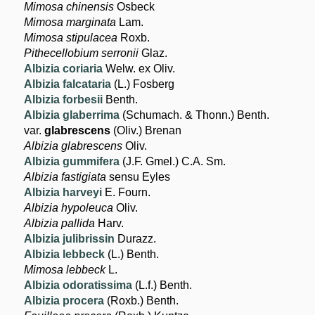
Mimosa chinensis
Osbeck
Mimosa marginata
Lam.
Mimosa stipulacea
Roxb.
Pithecellobium serronii
Glaz.
Albizia coriaria
Welw. ex Oliv.
Albizia falcataria
(L.) Fosberg
Albizia forbesii
Benth.
Albizia glaberrima
(Schumach. & Thonn.) Benth.
var.
glabrescens
(Oliv.) Brenan
Albizia glabrescens
Oliv.
Albizia gummifera
(J.F. Gmel.) C.A. Sm.
Albizia fastigiata
sensu Eyles
Albizia harveyi
E. Fourn.
Albizia hypoleuca
Oliv.
Albizia pallida
Harv.
Albizia julibrissin
Durazz.
Albizia lebbeck
(L.) Benth.
Mimosa lebbeck
L.
Albizia odoratissima
(L.f.) Benth.
Albizia procera
(Roxb.) Benth.