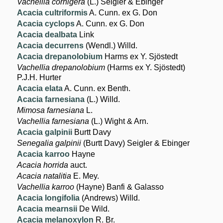
Vachellia cornigera
(L.) Seigler & Ebinger
Acacia cultriformis
A. Cunn. ex G. Don
Acacia cyclops
A. Cunn. ex G. Don
Acacia dealbata
Link
Acacia decurrens
(Wendl.) Willd.
Acacia drepanolobium
Harms ex Y. Sjöstedt
Vachellia drepanolobium
(Harms ex Y. Sjöstedt)
P.J.H. Hurter
Acacia elata
A. Cunn. ex Benth.
Acacia farnesiana
(L.) Willd.
Mimosa farnesiana
L.
Vachellia farnesiana
(L.) Wight & Arn.
Acacia galpinii
Burtt Davy
Senegalia galpinii
(Burtt Davy) Seigler & Ebinger
Acacia karroo
Hayne
Acacia horrida
auct.
Acacia natalitia
E. Mey.
Vachellia karroo
(Hayne) Banfi & Galasso
Acacia longifolia
(Andrews) Willd.
Acacia mearnsii
De Wild.
Acacia melanoxylon
R. Br.