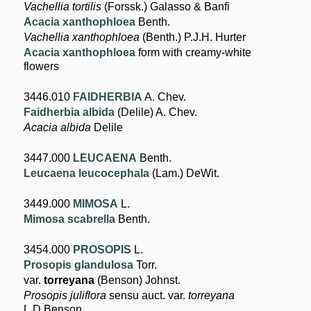
Vachellia tortilis
(Forssk.) Galasso & Banfi
Acacia xanthophloea
Benth.
Vachellia xanthophloea
(Benth.) P.J.H. Hurter
Acacia xanthophloea
form with creamy-white
flowers
3446.010
FAIDHERBIA
A. Chev.
Faidherbia albida
(Delile) A. Chev.
Acacia albida
Delile
3447.000
LEUCAENA
Benth.
Leucaena leucocephala
(Lam.) DeWit.
3449.000
MIMOSA
L.
Mimosa scabrella
Benth.
3454.000
PROSOPIS
L.
Prosopis glandulosa
Torr.
var.
torreyana
(Benson) Johnst.
Prosopis juliflora
sensu auct. var.
torreyana
L.D.Benson