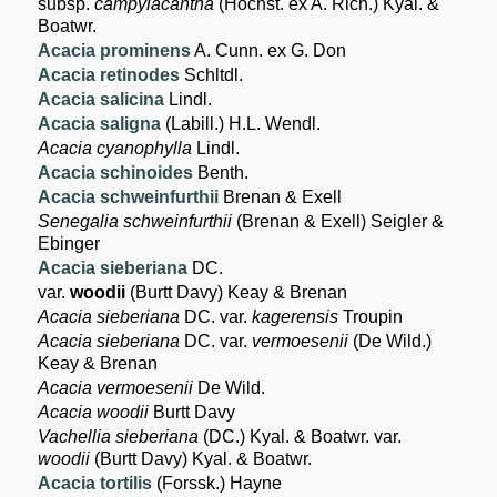
subsp.
campylacantha
(Hochst. ex A. Rich.) Kyal. &
Boatwr.
Acacia prominens
A. Cunn. ex G. Don
Acacia retinodes
Schltdl.
Acacia salicina
Lindl.
Acacia saligna
(Labill.) H.L. Wendl.
Acacia cyanophylla
Lindl.
Acacia schinoides
Benth.
Acacia schweinfurthii
Brenan & Exell
Senegalia schweinfurthii
(Brenan & Exell) Seigler &
Ebinger
Acacia sieberiana
DC.
var.
woodii
(Burtt Davy) Keay & Brenan
Acacia sieberiana
DC. var.
kagerensis
Troupin
Acacia sieberiana
DC. var.
vermoesenii
(De Wild.)
Keay & Brenan
Acacia vermoesenii
De Wild.
Acacia woodii
Burtt Davy
Vachellia sieberiana
(DC.) Kyal. & Boatwr. var.
woodii
(Burtt Davy) Kyal. & Boatwr.
Acacia tortilis
(Forssk.) Hayne