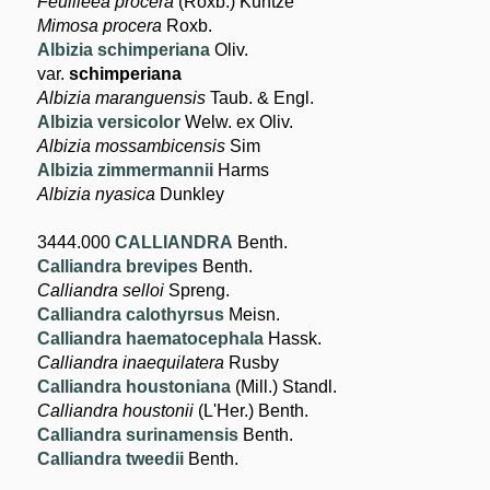
Feuilleea procera
(Roxb.) Kuntze
Mimosa procera
Roxb.
Albizia schimperiana
Oliv.
var.
schimperiana
Albizia maranguensis
Taub. & Engl.
Albizia versicolor
Welw. ex Oliv.
Albizia mossambicensis
Sim
Albizia zimmermannii
Harms
Albizia nyasica
Dunkley
3444.000
CALLIANDRA
Benth.
Calliandra brevipes
Benth.
Calliandra selloi
Spreng.
Calliandra calothyrsus
Meisn.
Calliandra haematocephala
Hassk.
Calliandra inaequilatera
Rusby
Calliandra houstoniana
(Mill.) Standl.
Calliandra houstonii
(L'Her.) Benth.
Calliandra surinamensis
Benth.
Calliandra tweedii
Benth.