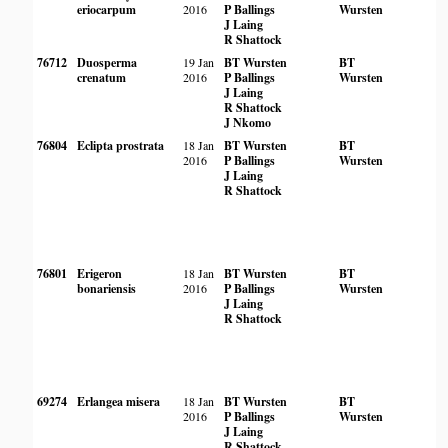
eriocarpum
2016
P Ballings
Wursten
J Laing
R Shattock
76712
Duosperma
19 Jan
BT Wursten
BT
crenatum
2016
P Ballings
Wursten
J Laing
R Shattock
J Nkomo
76804
Eclipta prostrata
18 Jan
BT Wursten
BT
2016
P Ballings
Wursten
J Laing
R Shattock
76801
Erigeron
18 Jan
BT Wursten
BT
bonariensis
2016
P Ballings
Wursten
J Laing
R Shattock
69274
Erlangea misera
18 Jan
BT Wursten
BT
2016
P Ballings
Wursten
J Laing
R Shattock