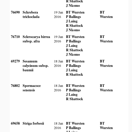
R Shattock
J Nkomo
76690
Schrebera
19 Jan
BT Wursten
BT
trichoclada
2016
P Ballings
Wursten
J Laing
R Shattock
J Nkomo
76710
Sclerocarya birrea
19 Jan
BT Wursten
BT
subsp. afra
2016
P Ballings
Wursten
J Laing
R Shattock
J Nkomo
69279
Sesamum
18 Jan
BT Wursten
BT
calycinum subsp.
2016
P Ballings
Wursten
baumii
J Laing
R Shattock
76802
Spermacoce
18 Jan
BT Wursten
BT
senensis
2016
P Ballings
Wursten
J Laing
R Shattock
69658
Striga forbesii
18 Jan
BT Wursten
BT
2016
P Ballings
Wursten