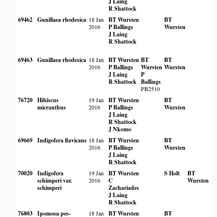
J Laing
R Shattock
69462
Gunillaea rhodesica
18 Jan
BT Wursten
BT
2016
P Ballings
Wursten
J Laing
R Shattock
69463
Gunillaea rhodesica
18 Jan
BT Wursten
BT
BT
2016
P Ballings
Wursten
Wursten
J Laing
P
R Shattock
Ballings
PB2510
76720
Hibiscus
19 Jan
BT Wursten
BT
micranthus
2016
P Ballings
Wursten
J Laing
R Shattock
J Nkomo
69669
Indigofera flavicans
18 Jan
BT Wursten
BT
2016
P Ballings
Wursten
J Laing
R Shattock
70020
Indigofera
19 Jan
BT Wursten
S Holt
BT
schimperi var.
2016
C
Wursten
schimperi
Zachariades
J Laing
R Shattock
76803
Ipomoea pes-
18 Jan
BT Wursten
BT