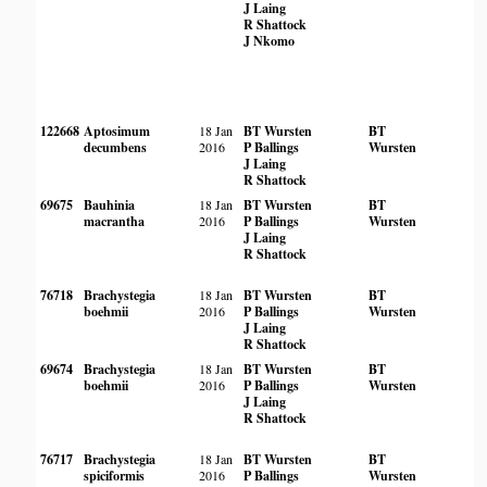
J Laing
R Shattock
J Nkomo
122668
Aptosimum
18 Jan
BT Wursten
BT
decumbens
2016
P Ballings
Wursten
J Laing
R Shattock
69675
Bauhinia
18 Jan
BT Wursten
BT
macrantha
2016
P Ballings
Wursten
J Laing
R Shattock
76718
Brachystegia
18 Jan
BT Wursten
BT
boehmii
2016
P Ballings
Wursten
J Laing
R Shattock
69674
Brachystegia
18 Jan
BT Wursten
BT
boehmii
2016
P Ballings
Wursten
J Laing
R Shattock
76717
Brachystegia
18 Jan
BT Wursten
BT
spiciformis
2016
P Ballings
Wursten