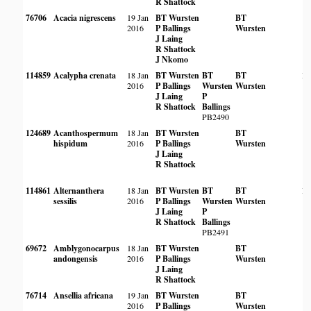
R Shattock
76706
Acacia nigrescens
19 Jan
BT Wursten
BT
2016
P Ballings
Wursten
J Laing
R Shattock
J Nkomo
114859
Acalypha crenata
18 Jan
BT Wursten
BT
BT
B
2016
P Ballings
Wursten
Wursten
J Laing
P
R Shattock
Ballings
PB2490
124689
Acanthospermum
18 Jan
BT Wursten
BT
hispidum
2016
P Ballings
Wursten
J Laing
R Shattock
114861
Alternanthera
18 Jan
BT Wursten
BT
BT
B
sessilis
2016
P Ballings
Wursten
Wursten
J Laing
P
R Shattock
Ballings
PB2491
69672
Amblygonocarpus
18 Jan
BT Wursten
BT
andongensis
2016
P Ballings
Wursten
J Laing
R Shattock
76714
Ansellia africana
19 Jan
BT Wursten
BT
2016
P Ballings
Wursten