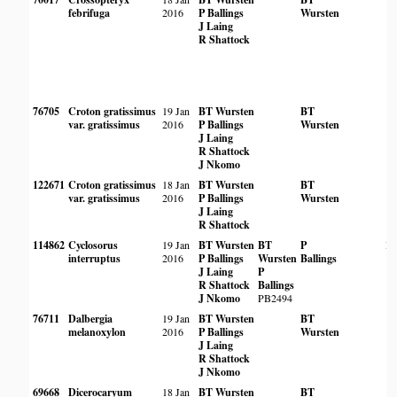
febrifuga
2016
P Ballings
Wursten
J Laing
R Shattock
76705
Croton gratissimus
19 Jan
BT Wursten
BT
var. gratissimus
2016
P Ballings
Wursten
J Laing
R Shattock
J Nkomo
122671
Croton gratissimus
18 Jan
BT Wursten
BT
var. gratissimus
2016
P Ballings
Wursten
J Laing
R Shattock
114862
Cyclosorus
19 Jan
BT Wursten
BT
P
B
interruptus
2016
P Ballings
Wursten
Ballings
J Laing
P
R Shattock
Ballings
J Nkomo
PB2494
76711
Dalbergia
19 Jan
BT Wursten
BT
melanoxylon
2016
P Ballings
Wursten
J Laing
R Shattock
J Nkomo
69668
Dicerocaryum
18 Jan
BT Wursten
BT