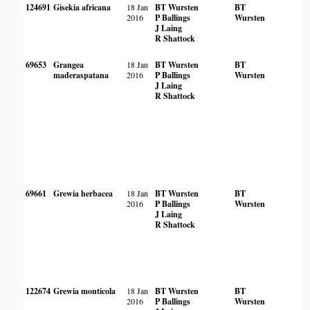
124691
Gisekia africana
18 Jan
BT Wursten
BT
2016
P Ballings
Wursten
J Laing
R Shattock
69653
Grangea
18 Jan
BT Wursten
BT
maderaspatana
2016
P Ballings
Wursten
J Laing
R Shattock
69661
Grewia herbacea
18 Jan
BT Wursten
BT
2016
P Ballings
Wursten
J Laing
R Shattock
122674
Grewia monticola
18 Jan
BT Wursten
BT
2016
P Ballings
Wursten