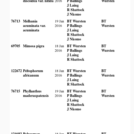
discoidea var. nitida
2016
P Ballings
Wursten
J Laing
R Shattock
J Nkomo
76713
Melhania
19 Jan
BT Wursten
BT
acuminata var.
2016
P Ballings
Wursten
acuminata
J Laing
R Shattock
J Nkomo
69705
Mimosa pigra
18 Jan
BT Wursten
BT
2016
P Ballings
Wursten
J Laing
R Shattock
122672
Peltophorum
18 Jan
BT Wursten
BT
africanum
2016
P Ballings
Wursten
J Laing
R Shattock
76715
Phyllanthus
19 Jan
BT Wursten
BT
maderaspatensis
2016
P Ballings
Wursten
J Laing
R Shattock
J Nkomo
124692
Polycarpon
18 Jan
BT Wursten
BT