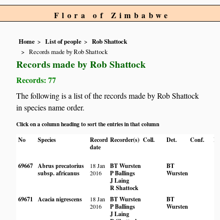
Flora of Zimbabwe
Home
List of people
Rob Shattock
Records made by Rob Shattock
Records made by Rob Shattock
Records: 77
The following is a list of the records made by Rob Shattock
in species name order.
Click on a column heading to sort the entries in that column
No
Species
Record
Recorder(s)
Coll.
Det.
Conf.
He
date
69667
Abrus precatorius
18 Jan
BT Wursten
BT
subsp. africanus
2016
P Ballings
Wursten
J Laing
R Shattock
69671
Acacia nigrescens
18 Jan
BT Wursten
BT
2016
P Ballings
Wursten
J Laing