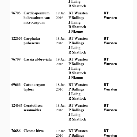
J Laing
R Shattock
76703
Cardiospermum
19 Jan
BT Wursten
BT
halicacabum var.
2016
P Ballings
Wursten
microcarpum
J Laing
R Shattock
J Nkomo
122676
Carphalea
18 Jan
BT Wursten
BT
pubescens
2016
P Ballings
Wursten
J Laing
R Shattock
76709
Cassia abbreviata
19 Jan
BT Wursten
BT
2016
P Ballings
Wursten
J Laing
R Shattock
J Nkomo
69666
Catunaregam
18 Jan
BT Wursten
BT
taylorii
2016
P Ballings
Wursten
J Laing
R Shattock
124693
Ceratotheca
18 Jan
BT Wursten
BT
sesamoides
2016
P Ballings
Wursten
J Laing
R Shattock
76686
Cleome hirta
19 Jan
BT Wursten
BT
2016
P Ballings
Wursten