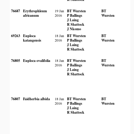
76687
Erythrophleum
19 Jan
BT Wursten
BT
africanum
2016
P Ballings
Wursten
J Laing
R Shattock
J Nkomo
69263
Euploca
18 Jan
BT Wursten
BT
katangensis
2016
P Ballings
Wursten
J Laing
R Shattock
76805
Euploca ovalifolia
18 Jan
BT Wursten
BT
2016
P Ballings
Wursten
J Laing
R Shattock
76807
Faidherbia albida
18 Jan
BT Wursten
BT
2016
P Ballings
Wursten
J Laing
R Shattock