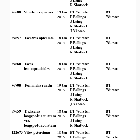
J Laing
R Shattock
76688
Strychnos spinosa
19 Jan
BT Wursten
BT
2016
P Ballings
Wursten
J Laing
R Shattock
J Nkomo
69657
Tacazzea apiculata
18 Jan
BT Wursten
BT
2016
P Ballings
Wursten
J Laing
R Shattock
69660
Tacca
18 Jan
BT Wursten
BT
leontopetaloides
2016
P Ballings
Wursten
J Laing
R Shattock
76708
Terminalia randii
19 Jan
BT Wursten
BT
2016
P Ballings
Wursten
J Laing
R Shattock
J Nkomo
69659
Tricliceras
18 Jan
BT Wursten
BT
longepedunculatum
2016
P Ballings
Wursten
var.
J Laing
longepedunculatum
R Shattock
122673
Vitex petersiana
18 Jan
BT Wursten
BT
2016
P Ballings
Wursten