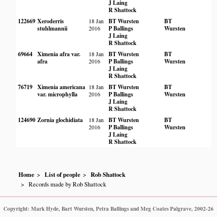
J Laing
R Shattock
122669
Xeroderris
18 Jan
BT Wursten
BT
stuhlmannii
2016
P Ballings
Wursten
J Laing
R Shattock
69664
Ximenia afra var.
18 Jan
BT Wursten
BT
afra
2016
P Ballings
Wursten
J Laing
R Shattock
76719
Ximenia americana
18 Jan
BT Wursten
BT
var. microphylla
2016
P Ballings
Wursten
J Laing
R Shattock
124690
Zornia glochidiata
18 Jan
BT Wursten
BT
2016
P Ballings
Wursten
J Laing
R Shattock
Home
List of people
Rob Shattock
Records made by Rob Shattock
Copyright: Mark Hyde, Bart Wursten, Petra Ballings and Meg Coates Palgrave, 2002-26