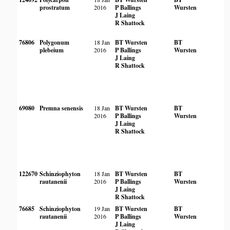
prostratum
2016
P Ballings
Wursten
J Laing
R Shattock
76806
Polygonum
18 Jan
BT Wursten
BT
plebeium
2016
P Ballings
Wursten
J Laing
R Shattock
69080
Premna senensis
18 Jan
BT Wursten
BT
2016
P Ballings
Wursten
J Laing
R Shattock
122670
Schinziophyton
18 Jan
BT Wursten
BT
rautanenii
2016
P Ballings
Wursten
J Laing
R Shattock
76685
Schinziophyton
19 Jan
BT Wursten
BT
rautanenii
2016
P Ballings
Wursten
J Laing