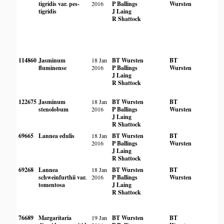
tigridis var. pes-
2016
P Ballings
Wursten
tigridis
J Laing
R Shattock
114860
Jasminum
18 Jan
BT Wursten
BT
fluminense
2016
P Ballings
Wursten
J Laing
R Shattock
122675
Jasminum
18 Jan
BT Wursten
BT
stenolobum
2016
P Ballings
Wursten
J Laing
R Shattock
69665
Lannea edulis
18 Jan
BT Wursten
BT
2016
P Ballings
Wursten
J Laing
R Shattock
69268
Lannea
18 Jan
BT Wursten
BT
schweinfurthii var.
2016
P Ballings
Wursten
tomentosa
J Laing
R Shattock
76689
Margaritaria
19 Jan
BT Wursten
BT