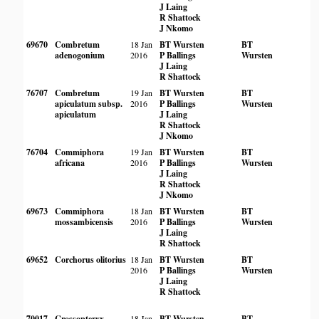
J Laing
R Shattock
J Nkomo
69670
Combretum
18 Jan
BT Wursten
BT
adenogonium
2016
P Ballings
Wursten
J Laing
R Shattock
76707
Combretum
19 Jan
BT Wursten
BT
apiculatum subsp.
2016
P Ballings
Wursten
apiculatum
J Laing
R Shattock
J Nkomo
76704
Commiphora
19 Jan
BT Wursten
BT
africana
2016
P Ballings
Wursten
J Laing
R Shattock
J Nkomo
69673
Commiphora
18 Jan
BT Wursten
BT
mossambicensis
2016
P Ballings
Wursten
J Laing
R Shattock
69652
Corchorus olitorius
18 Jan
BT Wursten
BT
2016
P Ballings
Wursten
J Laing
R Shattock
70017
Crossopteryx
18 Jan
BT Wursten
BT